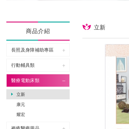
立新
商品介紹
長照及身障補助專區
行動輔具類
醫療電動床類
立新
康元
耀宏
褥瘡醫療用品