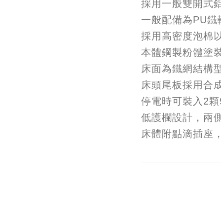
採用一般雙開式
一般配備為PU
採用高密度泡棉以
本體鋼製粉體塗
床面為鐵網結構
床頭尾板採用合
停電時可裝入2顆
低護欄設計，兩
床體附點滴插座