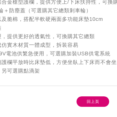
鋁合金槍型護欄，提供方便上/下床扶持性，可換
鐵輪＋防塵蓋（可選購其它總類剎車輪）
及脆棉，搭配半軟硬兩面多功能床墊10cm
裝
型，提供更好的透氣性，可換購其它總類
成仿實木材質一體成型，拆装容易
9V電池供繁急便用，可選購加裝USB供電系統
側護欄平放時比床墊低，方便坐臥上下床而不會坐
，另可選購點滴架
回上頁